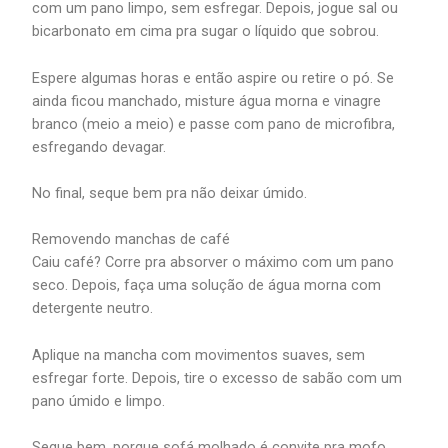
com um pano limpo, sem esfregar. Depois, jogue sal ou
bicarbonato em cima pra sugar o líquido que sobrou.
Espere algumas horas e então aspire ou retire o pó. Se
ainda ficou manchado, misture água morna e vinagre
branco (meio a meio) e passe com pano de microfibra,
esfregando devagar.
No final, seque bem pra não deixar úmido.
Removendo manchas de café
Caiu café? Corre pra absorver o máximo com um pano
seco. Depois, faça uma solução de água morna com
detergente neutro.
Aplique na mancha com movimentos suaves, sem
esfregar forte. Depois, tire o excesso de sabão com um
pano úmido e limpo.
Seque bem, porque sofá molhado é convite pra mofo.