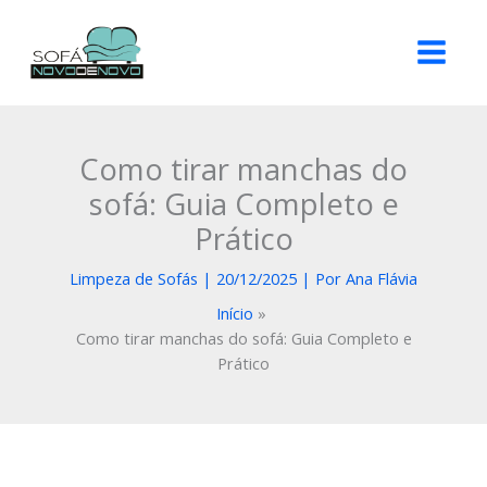
Ir
Instagram
Facebook
Google
YouTube
para
o
conteúdo
Como tirar manchas do
sofá: Guia Completo e
Prático
Limpeza de Sofás
|
20/12/2025
| Por
Ana Flávia
Início
Como tirar manchas do sofá: Guia Completo e
Prático