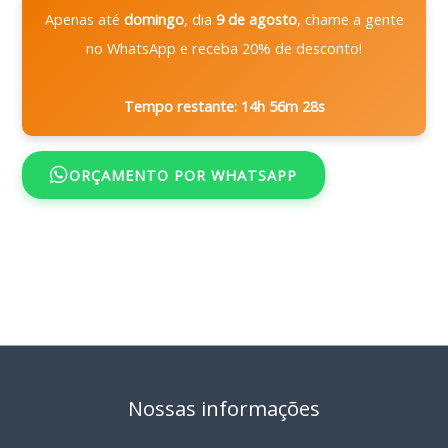
Apenas até
domingo
, dia
9 de agosto
, chame a gente
no WhatsApp e receba 20% de desconto!
Tempo restante: 14h 56m 27s
ORÇAMENTO POR WHATSAPP
Nossas informações