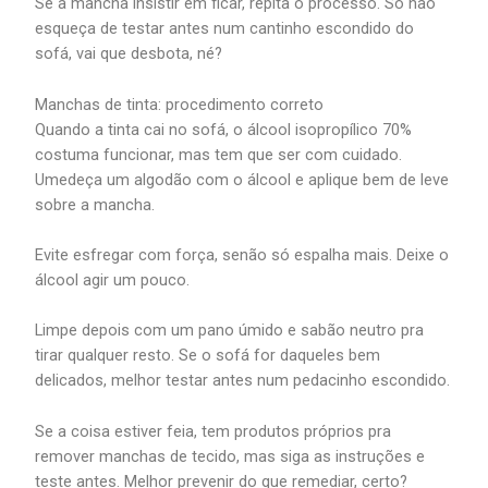
Se a mancha insistir em ficar, repita o processo. Só não
esqueça de testar antes num cantinho escondido do
sofá, vai que desbota, né?
Manchas de tinta: procedimento correto
Quando a tinta cai no sofá, o álcool isopropílico 70%
costuma funcionar, mas tem que ser com cuidado.
Umedeça um algodão com o álcool e aplique bem de leve
sobre a mancha.
Evite esfregar com força, senão só espalha mais. Deixe o
álcool agir um pouco.
Limpe depois com um pano úmido e sabão neutro pra
tirar qualquer resto. Se o sofá for daqueles bem
delicados, melhor testar antes num pedacinho escondido.
Se a coisa estiver feia, tem produtos próprios pra
remover manchas de tecido, mas siga as instruções e
teste antes. Melhor prevenir do que remediar, certo?